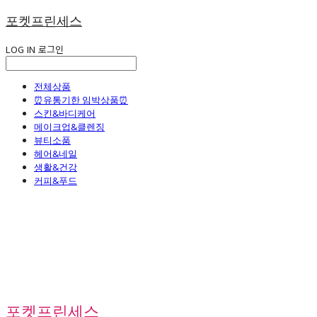
포켓프린세스
LOG IN
로그인
전체상품
⏰유통기한 임박상품⏰
스킨&바디케어
메이크업&클렌징
뷰티소품
헤어&네일
생활&건강
커피&푸드
포켓프린세스