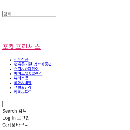
포켓프린세스
전체상품
⏰유통기한 임박상품⏰
스킨&바디케어
메이크업&클렌징
뷰티소품
헤어&네일
생활&건강
커피&푸드
Search
검색
Log In
로그인
Cart
장바구니