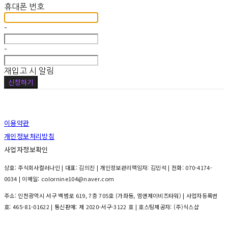
휴대폰 번호
-
-
재입고 시 알림
신청하기
이용약관
개인정보처리방침
사업자정보확인
상호: 주식회사컬러나인 | 대표: 김의진 | 개인정보관리책임자: 김민석 | 전화: 070-4174-
0034 | 이메일: colornine104@naver.com
주소: 인천광역시 서구 백범로 619, 7층 705호 (가좌동, 엠앤제이비즈타워) | 사업자등록번
호:
465-81-01622
| 통신판매:
제 2020-서구-3122 호
| 호스팅제공자: (주)식스샵