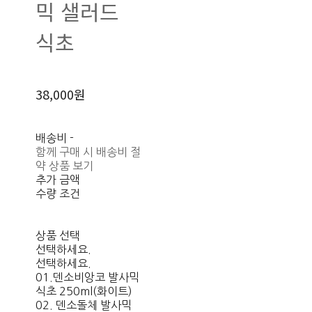
믹 샐러드
식초
38,000원
배송비
-
함께 구매 시 배송비 절
약 상품 보기
추가 금액
수량 조건
상품 선택
선택하세요.
선택하세요.
01.덴소비앙코 발사믹
식초 250ml(화이트)
02. 덴소돌체 발사믹