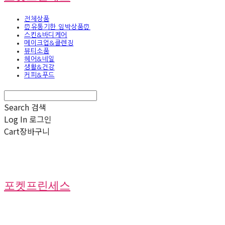
전체상품
⏰유통기한 임박상품⏰
스킨&바디케어
메이크업&클렌징
뷰티소품
헤어&네일
생활&건강
커피&푸드
Search
검색
Log In
로그인
Cart
장바구니
포켓프린세스