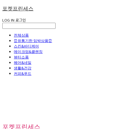
포켓프린세스
LOG IN
로그인
전체상품
⏰유통기한 임박상품⏰
스킨&바디케어
메이크업&클렌징
뷰티소품
헤어&네일
생활&건강
커피&푸드
포켓프린세스