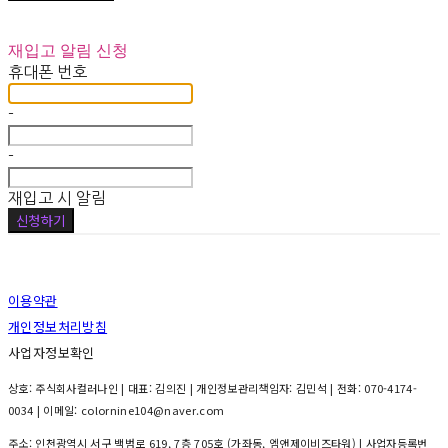
재입고 알림 신청
휴대폰 번호
-
-
재입고 시 알림
신청하기
이용약관
개인정보처리방침
사업자정보확인
상호: 주식회사컬러나인 | 대표: 김의진 | 개인정보관리책임자: 김민석 | 전화: 070-4174-
0034 | 이메일: colornine104@naver.com
주소: 인천광역시 서구 백범로 619, 7층 705호 (가좌동, 엠앤제이비즈타워) | 사업자등록번