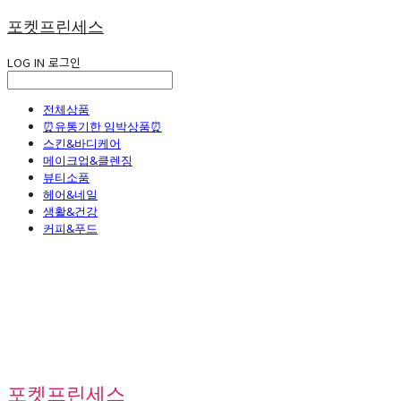
포켓프린세스
LOG IN
로그인
전체상품
⏰유통기한 임박상품⏰
스킨&바디케어
메이크업&클렌징
뷰티소품
헤어&네일
생활&건강
커피&푸드
포켓프린세스