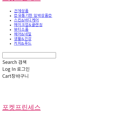
전체상품
⏰유통기한 임박상품⏰
스킨&바디케어
메이크업&클렌징
뷰티소품
헤어&네일
생활&건강
커피&푸드
Search
검색
Log In
로그인
Cart
장바구니
포켓프린세스