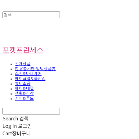
포켓프린세스
전체상품
⏰유통기한 임박상품⏰
스킨&바디케어
메이크업&클렌징
뷰티소품
헤어&네일
생활&건강
커피&푸드
Search
검색
Log In
로그인
Cart
장바구니