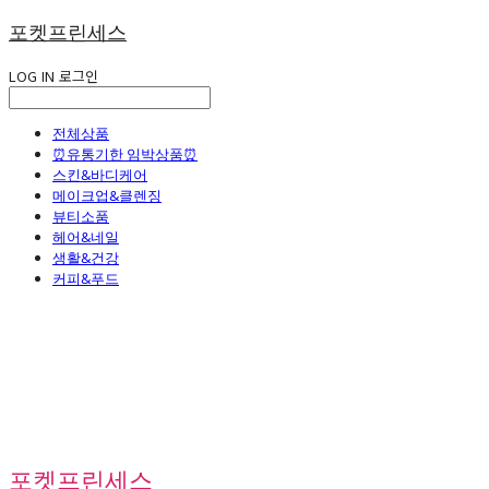
포켓프린세스
LOG IN
로그인
전체상품
⏰유통기한 임박상품⏰
스킨&바디케어
메이크업&클렌징
뷰티소품
헤어&네일
생활&건강
커피&푸드
포켓프린세스