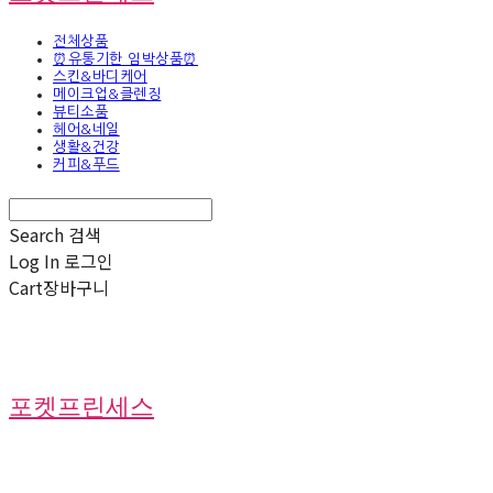
전체상품
⏰유통기한 임박상품⏰
스킨&바디케어
메이크업&클렌징
뷰티소품
헤어&네일
생활&건강
커피&푸드
Search
검색
Log In
로그인
Cart
장바구니
포켓프린세스