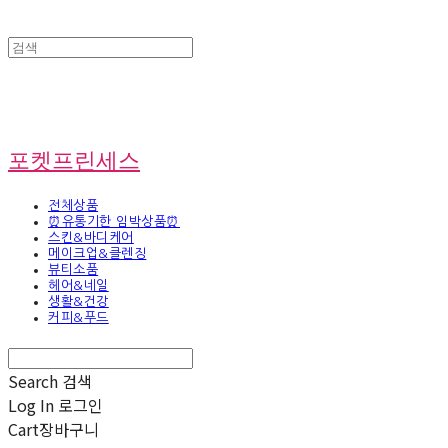
포켓프린세스
전체상품
⏰유통기한 임박상품⏰
스킨&바디케어
메이크업&클렌징
뷰티소품
헤어&네일
생활&건강
커피&푸드
Search
검색
Log In
로그인
Cart
장바구니