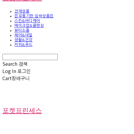
전체상품
⏰유통기한 임박상품⏰
스킨&바디케어
메이크업&클렌징
뷰티소품
헤어&네일
생활&건강
커피&푸드
Search
검색
Log In
로그인
Cart
장바구니
포켓프린세스