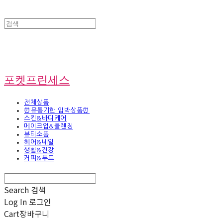
포켓프린세스
전체상품
⏰유통기한 임박상품⏰
스킨&바디케어
메이크업&클렌징
뷰티소품
헤어&네일
생활&건강
커피&푸드
Search
검색
Log In
로그인
Cart
장바구니