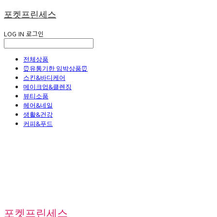
포켓프린세스
LOG IN
로그인
전체상품
⏰유통기한 임박상품⏰
스킨&바디케어
메이크업&클렌징
뷰티소품
헤어&네일
생활&건강
커피&푸드
포켓프린세스