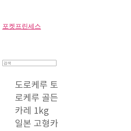
포켓프린세스
도로케루 토
로케루 골든
카레 1kg
일본 고형카