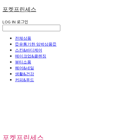
포켓프린세스
LOG IN
로그인
전체상품
⏰유통기한 임박상품⏰
스킨&바디케어
메이크업&클렌징
뷰티소품
헤어&네일
생활&건강
커피&푸드
포켓프린세스