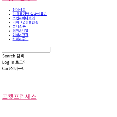
전체상품
⏰유통기한 임박상품⏰
스킨&바디케어
메이크업&클렌징
뷰티소품
헤어&네일
생활&건강
커피&푸드
Search
검색
Log In
로그인
Cart
장바구니
포켓프린세스