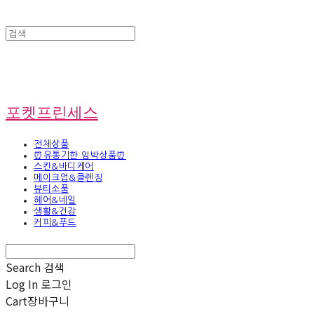
포켓프린세스
전체상품
⏰유통기한 임박상품⏰
스킨&바디케어
메이크업&클렌징
뷰티소품
헤어&네일
생활&건강
커피&푸드
Search
검색
Log In
로그인
Cart
장바구니