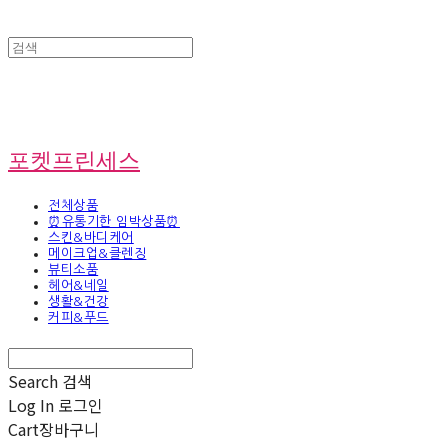
포켓프린세스
전체상품
⏰유통기한 임박상품⏰
스킨&바디케어
메이크업&클렌징
뷰티소품
헤어&네일
생활&건강
커피&푸드
Search
검색
Log In
로그인
Cart
장바구니