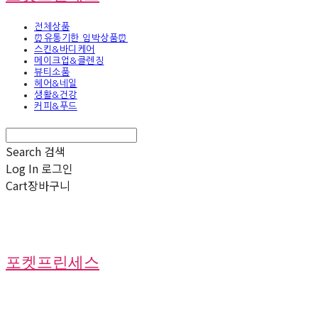
전체상품
⏰유통기한 임박상품⏰
스킨&바디케어
메이크업&클렌징
뷰티소품
헤어&네일
생활&건강
커피&푸드
Search
검색
Log In
로그인
Cart
장바구니
포켓프린세스