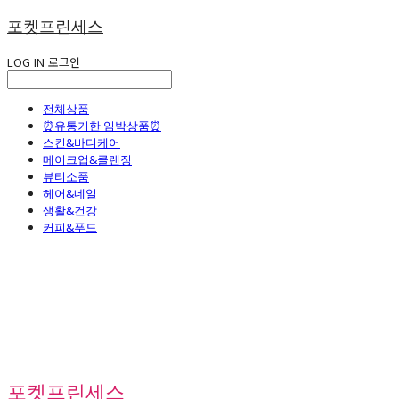
포켓프린세스
LOG IN
로그인
전체상품
⏰유통기한 임박상품⏰
스킨&바디케어
메이크업&클렌징
뷰티소품
헤어&네일
생활&건강
커피&푸드
포켓프린세스