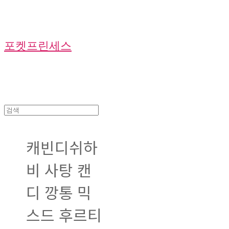
포켓프린세스
캐빈디쉬하
비 사탕 캔
디 깡통 믹
스드 후르티