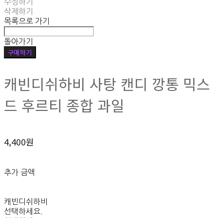
수정하기
삭제하기
목록으로 가기
돌아가기
구매하기
캐빈디쉬하비 사탕 캔디 깡통 믹스
드 후르티 종합 과일
4,400원
추가 금액
캐빈디쉬하비
선택하세요.