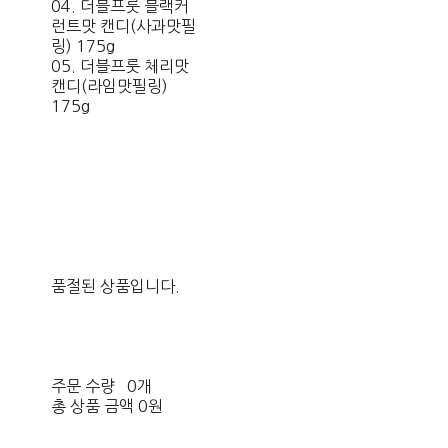
04. 더블프룻 블랙커
런트맛 캔디(사과맛필
링) 175g
05. 더블프룻 체리맛
캔디(라임맛필링)
175g
품절된 상품입니다.
주문 수량
0개
총 상품 금액
0원