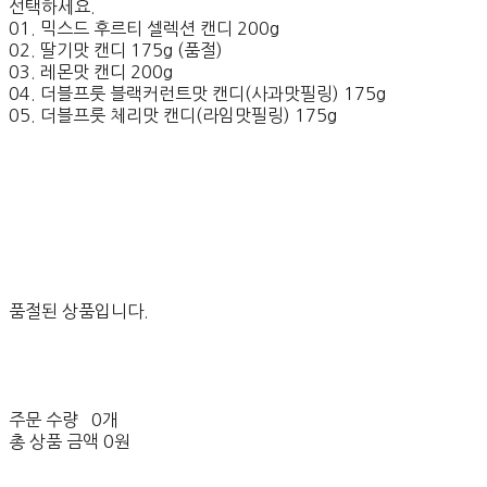
선택하세요.
01. 믹스드 후르티 셀렉션 캔디 200g
02. 딸기맛 캔디 175g (품절)
03. 레몬맛 캔디 200g
04. 더블프룻 블랙커런트맛 캔디(사과맛필링) 175g
05. 더블프룻 체리맛 캔디(라임맛필링) 175g
품절된 상품입니다.
주문 수량
0개
총 상품 금액
0원