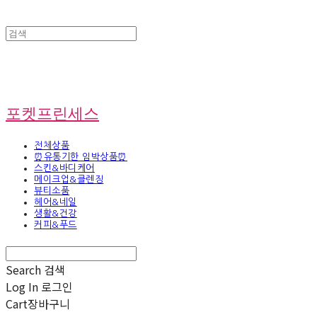
포켓프린세스
전체상품
⏰유통기한 임박상품⏰
스킨&바디케어
메이크업&클렌징
뷰티소품
헤어&네일
생활&건강
커피&푸드
Search
검색
Log In
로그인
Cart
장바구니