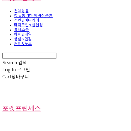
전체상품
⏰유통기한 임박상품⏰
스킨&바디케어
메이크업&클렌징
뷰티소품
헤어&네일
생활&건강
커피&푸드
Search
검색
Log In
로그인
Cart
장바구니
포켓프린세스