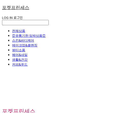
포켓프린세스
LOG IN
로그인
전체상품
⏰유통기한 임박상품⏰
스킨&바디케어
메이크업&클렌징
뷰티소품
헤어&네일
생활&건강
커피&푸드
포켓프린세스