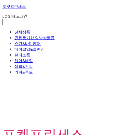
포켓프린세스
LOG IN
로그인
전체상품
⏰유통기한 임박상품⏰
스킨&바디케어
메이크업&클렌징
뷰티소품
헤어&네일
생활&건강
커피&푸드
포켓프린세스