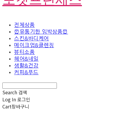
전체상품
⏰유통기한 임박상품⏰
스킨&바디케어
메이크업&클렌징
뷰티소품
헤어&네일
생활&건강
커피&푸드
Search
검색
Log In
로그인
Cart
장바구니