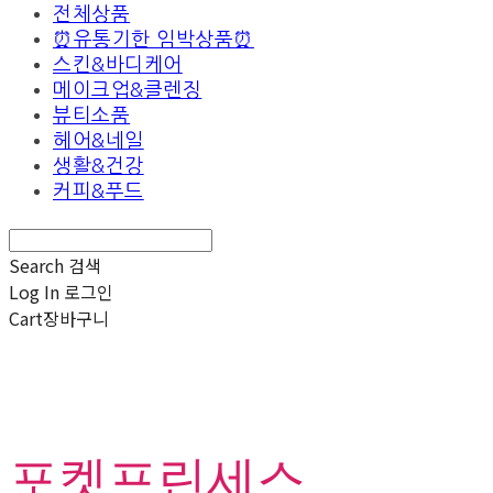
전체상품
⏰유통기한 임박상품⏰
스킨&바디케어
메이크업&클렌징
뷰티소품
헤어&네일
생활&건강
커피&푸드
Search
검색
Log In
로그인
Cart
장바구니
포켓프린세스