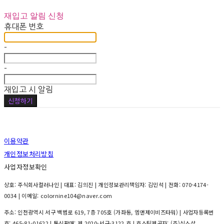
재입고 알림 신청
휴대폰 번호
-
-
재입고 시 알림
신청하기
이용약관
개인정보처리방침
사업자정보확인
상호: 주식회사컬러나인 | 대표: 김의진 | 개인정보관리책임자: 김민석 | 전화: 070-4174-
0034 | 이메일: colornine104@naver.com
주소: 인천광역시 서구 백범로 619, 7층 705호 (가좌동, 엠앤제이비즈타워) | 사업자등록번
호:
465-81-01622
| 통신판매:
제 2020-서구-3122 호
| 호스팅제공자: (주)식스샵