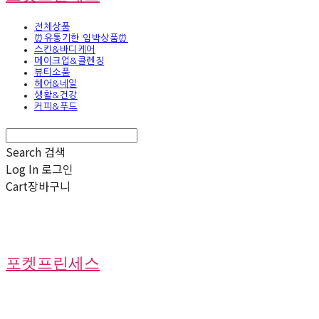
전체상품
⏰유통기한 임박상품⏰
스킨&바디케어
메이크업&클렌징
뷰티소품
헤어&네일
생활&건강
커피&푸드
Search
검색
Log In
로그인
Cart
장바구니
포켓프린세스