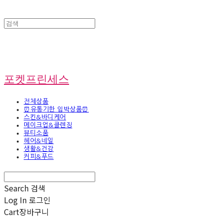
포켓프린세스
전체상품
⏰유통기한 임박상품⏰
스킨&바디케어
메이크업&클렌징
뷰티소품
헤어&네일
생활&건강
커피&푸드
Search
검색
Log In
로그인
Cart
장바구니