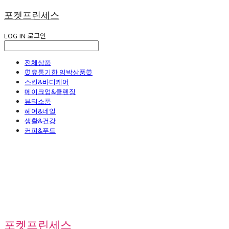
포켓프린세스
LOG IN
로그인
전체상품
⏰유통기한 임박상품⏰
스킨&바디케어
메이크업&클렌징
뷰티소품
헤어&네일
생활&건강
커피&푸드
포켓프린세스