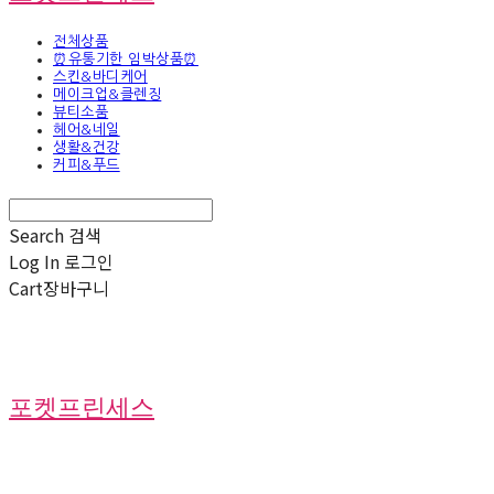
전체상품
⏰유통기한 임박상품⏰
스킨&바디케어
메이크업&클렌징
뷰티소품
헤어&네일
생활&건강
커피&푸드
Search
검색
Log In
로그인
Cart
장바구니
포켓프린세스