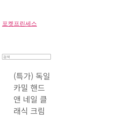
포켓프린세스
(특가) 독일
카밀 핸드
앤 네일 클
래식 크림