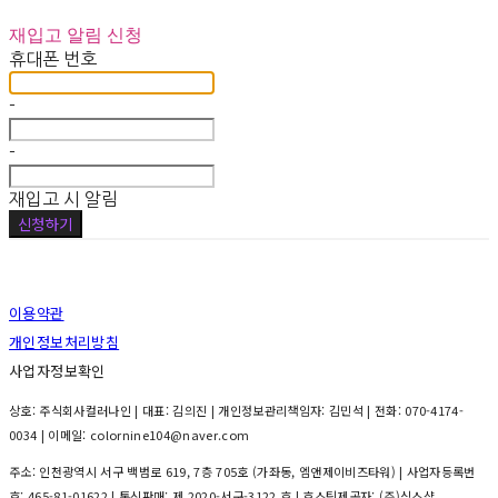
재입고 알림 신청
휴대폰 번호
-
-
재입고 시 알림
신청하기
이용약관
개인정보처리방침
사업자정보확인
상호: 주식회사컬러나인 | 대표: 김의진 | 개인정보관리책임자: 김민석 | 전화: 070-4174-
0034 | 이메일: colornine104@naver.com
주소: 인천광역시 서구 백범로 619, 7층 705호 (가좌동, 엠앤제이비즈타워) | 사업자등록번
호:
465-81-01622
| 통신판매:
제 2020-서구-3122 호
| 호스팅제공자: (주)식스샵