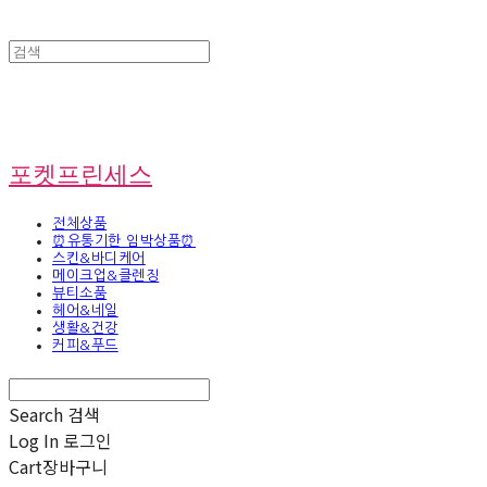
포켓프린세스
전체상품
⏰유통기한 임박상품⏰
스킨&바디케어
메이크업&클렌징
뷰티소품
헤어&네일
생활&건강
커피&푸드
Search
검색
Log In
로그인
Cart
장바구니