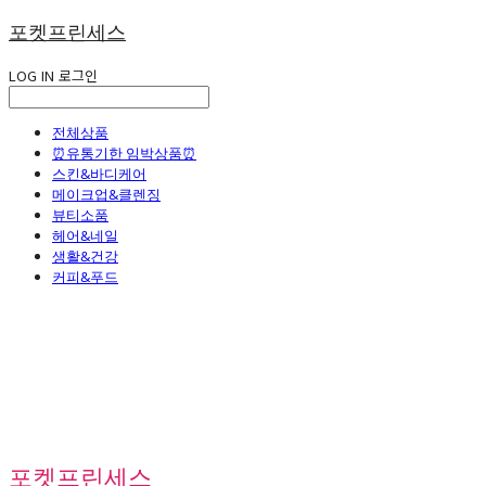
포켓프린세스
LOG IN
로그인
전체상품
⏰유통기한 임박상품⏰
스킨&바디케어
메이크업&클렌징
뷰티소품
헤어&네일
생활&건강
커피&푸드
포켓프린세스