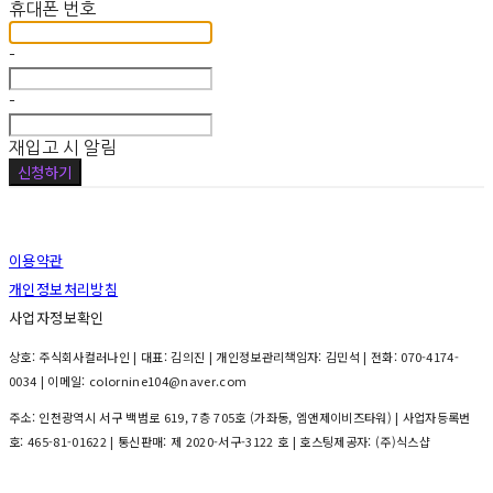
휴대폰 번호
-
-
재입고 시 알림
신청하기
이용약관
개인정보처리방침
사업자정보확인
상호: 주식회사컬러나인 | 대표: 김의진 | 개인정보관리책임자: 김민석 | 전화: 070-4174-
0034 | 이메일: colornine104@naver.com
주소: 인천광역시 서구 백범로 619, 7층 705호 (가좌동, 엠앤제이비즈타워) | 사업자등록번
호:
465-81-01622
| 통신판매:
제 2020-서구-3122 호
| 호스팅제공자: (주)식스샵