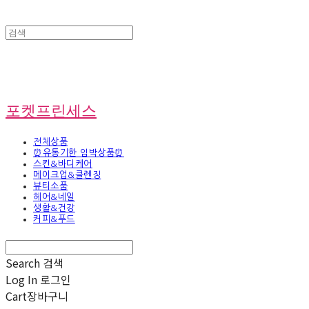
포켓프린세스
전체상품
⏰유통기한 임박상품⏰
스킨&바디케어
메이크업&클렌징
뷰티소품
헤어&네일
생활&건강
커피&푸드
Search
검색
Log In
로그인
Cart
장바구니