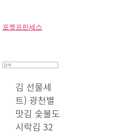
포켓프린세스
김 선물세
트) 광천별
맛김 숯불도
시락김 32