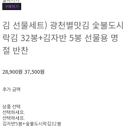
돌아가기
구매하기
김 선물세트) 광천별맛김 숯불도시
락김 32봉+김자반 5봉 선물용 명
절 반찬
28,900원
37,500원
추가 금액
상품 선택
선택하세요.
선택하세요.
김자반5봉+숯불도시락김32봉