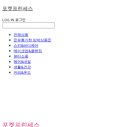
포켓프린세스
LOG IN
로그인
전체상품
⏰유통기한 임박상품⏰
스킨&바디케어
메이크업&클렌징
뷰티소품
헤어&네일
생활&건강
커피&푸드
포켓프린세스