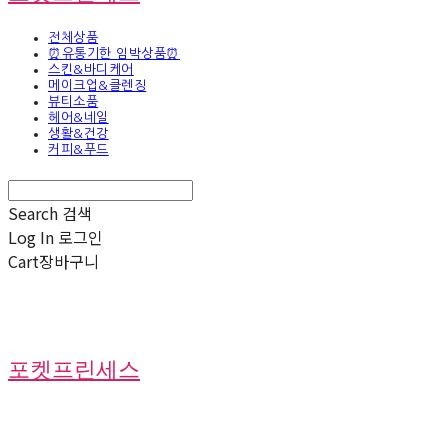
전체상품
⏰유통기한 임박상품⏰
스킨&바디케어
메이크업&클렌징
뷰티소품
헤어&네일
생활&건강
커피&푸드
Search
검색
Log In
로그인
Cart
장바구니
포켓프린세스