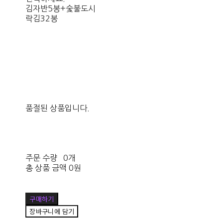
김자반5봉+숯불도시
락김32봉
품절된 상품입니다.
주문 수량
0개
총 상품 금액
0원
구매하기
장바구니에 담기