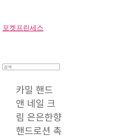
포켓프린세스
카밀 핸드
앤 네일 크
림 은은한향
핸드로션 촉