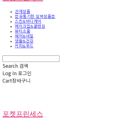
전체상품
⏰유통기한 임박상품⏰
스킨&바디케어
메이크업&클렌징
뷰티소품
헤어&네일
생활&건강
커피&푸드
Search
검색
Log In
로그인
Cart
장바구니
포켓프린세스