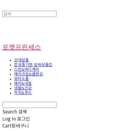
포켓프린세스
전체상품
⏰유통기한 임박상품⏰
스킨&바디케어
메이크업&클렌징
뷰티소품
헤어&네일
생활&건강
커피&푸드
Search
검색
Log In
로그인
Cart
장바구니