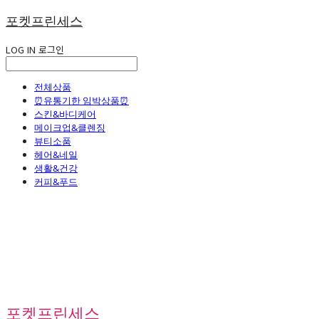
포켓프린세스
LOG IN
로그인
전체상품
⏰유통기한 임박상품⏰
스킨&바디케어
메이크업&클렌징
뷰티소품
헤어&네일
생활&건강
커피&푸드
포켓프린세스