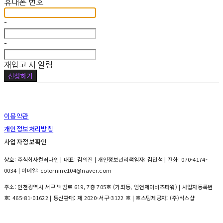
휴대폰 번호
-
-
재입고 시 알림
신청하기
이용약관
개인정보처리방침
사업자정보확인
상호: 주식회사컬러나인 | 대표: 김의진 | 개인정보관리책임자: 김민석 | 전화: 070-4174-
0034 | 이메일: colornine104@naver.com
주소: 인천광역시 서구 백범로 619, 7층 705호 (가좌동, 엠앤제이비즈타워) | 사업자등록번
호:
465-81-01622
| 통신판매:
제 2020-서구-3122 호
| 호스팅제공자: (주)식스샵