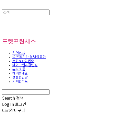
포켓프린세스
전체상품
⏰유통기한 임박상품⏰
스킨&바디케어
메이크업&클렌징
뷰티소품
헤어&네일
생활&건강
커피&푸드
Search
검색
Log In
로그인
Cart
장바구니