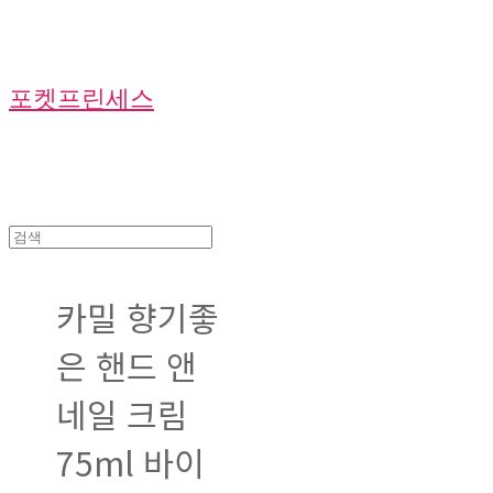
포켓프린세스
카밀 향기좋
은 핸드 앤
네일 크림
75ml 바이