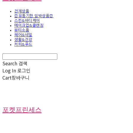
전체상품
⏰유통기한 임박상품⏰
스킨&바디케어
메이크업&클렌징
뷰티소품
헤어&네일
생활&건강
커피&푸드
Search
검색
Log In
로그인
Cart
장바구니
포켓프린세스