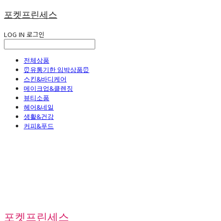
포켓프린세스
LOG IN
로그인
전체상품
⏰유통기한 임박상품⏰
스킨&바디케어
메이크업&클렌징
뷰티소품
헤어&네일
생활&건강
커피&푸드
포켓프린세스