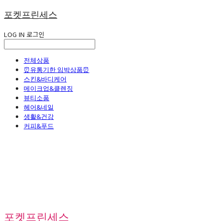
포켓프린세스
LOG IN
로그인
전체상품
⏰유통기한 임박상품⏰
스킨&바디케어
메이크업&클렌징
뷰티소품
헤어&네일
생활&건강
커피&푸드
포켓프린세스