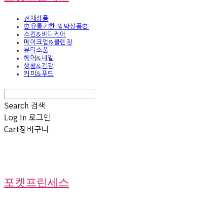
전체상품
⏰유통기한 임박상품⏰
스킨&바디케어
메이크업&클렌징
뷰티소품
헤어&네일
생활&건강
커피&푸드
Search
검색
Log In
로그인
Cart
장바구니
포켓프린세스