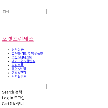
포켓프린세스
전체상품
⏰유통기한 임박상품⏰
스킨&바디케어
메이크업&클렌징
뷰티소품
헤어&네일
생활&건강
커피&푸드
Search
검색
Log In
로그인
Cart
장바구니