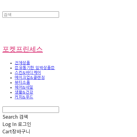
포켓프린세스
전체상품
⏰유통기한 임박상품⏰
스킨&바디케어
메이크업&클렌징
뷰티소품
헤어&네일
생활&건강
커피&푸드
Search
검색
Log In
로그인
Cart
장바구니