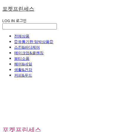
포켓프린세스
LOG IN
로그인
전체상품
⏰유통기한 임박상품⏰
스킨&바디케어
메이크업&클렌징
뷰티소품
헤어&네일
생활&건강
커피&푸드
포켓프린세스