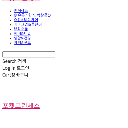
전체상품
⏰유통기한 임박상품⏰
스킨&바디케어
메이크업&클렌징
뷰티소품
헤어&네일
생활&건강
커피&푸드
Search
검색
Log In
로그인
Cart
장바구니
포켓프린세스