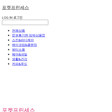
포켓프린세스
LOG IN
로그인
전체상품
⏰유통기한 임박상품⏰
스킨&바디케어
메이크업&클렌징
뷰티소품
헤어&네일
생활&건강
커피&푸드
포켓프린세스