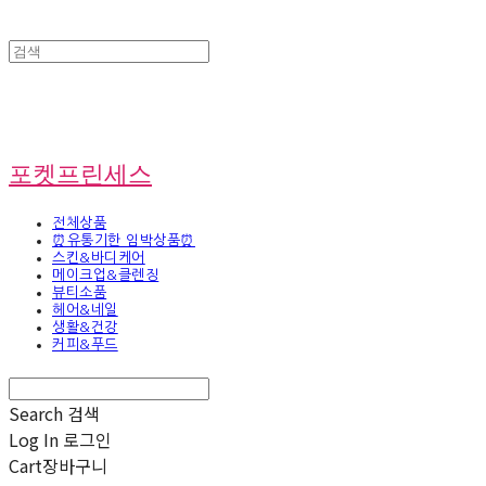
포켓프린세스
전체상품
⏰유통기한 임박상품⏰
스킨&바디케어
메이크업&클렌징
뷰티소품
헤어&네일
생활&건강
커피&푸드
Search
검색
Log In
로그인
Cart
장바구니