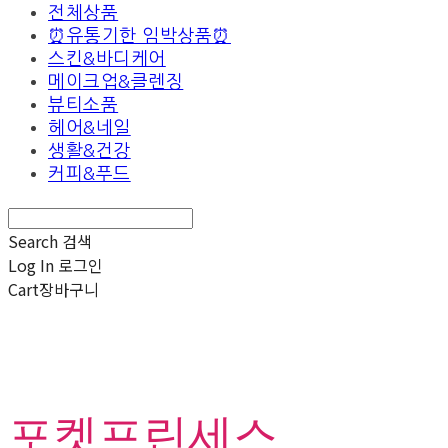
전체상품
⏰유통기한 임박상품⏰
스킨&바디케어
메이크업&클렌징
뷰티소품
헤어&네일
생활&건강
커피&푸드
Search
검색
Log In
로그인
Cart
장바구니
포켓프린세스