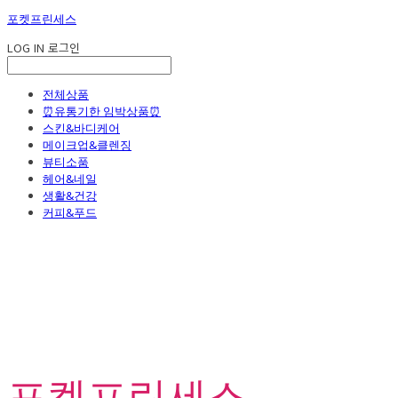
포켓프린세스
LOG IN
로그인
전체상품
⏰유통기한 임박상품⏰
스킨&바디케어
메이크업&클렌징
뷰티소품
헤어&네일
생활&건강
커피&푸드
포켓프린세스