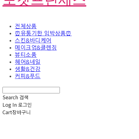
전체상품
⏰유통기한 임박상품⏰
스킨&바디케어
메이크업&클렌징
뷰티소품
헤어&네일
생활&건강
커피&푸드
Search
검색
Log In
로그인
Cart
장바구니