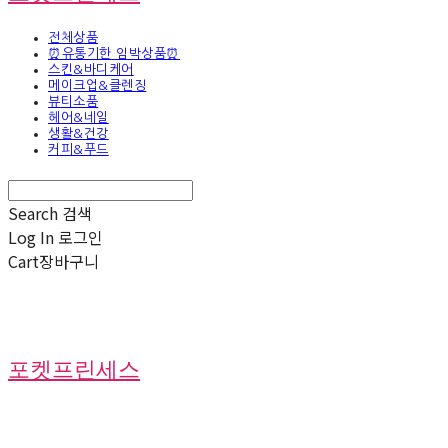
전체상품
⏰유통기한 임박상품⏰
스킨&바디케어
메이크업&클렌징
뷰티소품
헤어&네일
생활&건강
커피&푸드
Search
검색
Log In
로그인
Cart
장바구니
포켓프린세스