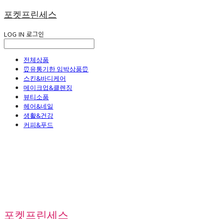
포켓프린세스
LOG IN
로그인
전체상품
⏰유통기한 임박상품⏰
스킨&바디케어
메이크업&클렌징
뷰티소품
헤어&네일
생활&건강
커피&푸드
포켓프린세스