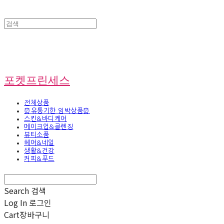
포켓프린세스
전체상품
⏰유통기한 임박상품⏰
스킨&바디케어
메이크업&클렌징
뷰티소품
헤어&네일
생활&건강
커피&푸드
Search
검색
Log In
로그인
Cart
장바구니