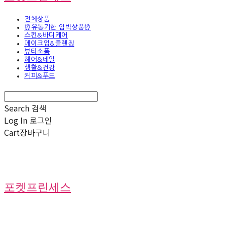
전체상품
⏰유통기한 임박상품⏰
스킨&바디케어
메이크업&클렌징
뷰티소품
헤어&네일
생활&건강
커피&푸드
Search
검색
Log In
로그인
Cart
장바구니
포켓프린세스