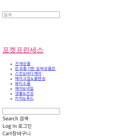
포켓프린세스
전체상품
⏰유통기한 임박상품⏰
스킨&바디케어
메이크업&클렌징
뷰티소품
헤어&네일
생활&건강
커피&푸드
Search
검색
Log In
로그인
Cart
장바구니