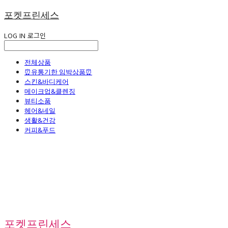
포켓프린세스
LOG IN
로그인
전체상품
⏰유통기한 임박상품⏰
스킨&바디케어
메이크업&클렌징
뷰티소품
헤어&네일
생활&건강
커피&푸드
포켓프린세스