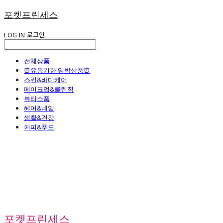
포켓프린세스
LOG IN
로그인
전체상품
⏰유통기한 임박상품⏰
스킨&바디케어
메이크업&클렌징
뷰티소품
헤어&네일
생활&건강
커피&푸드
포켓프린세스