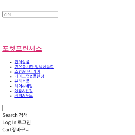
포켓프린세스
전체상품
⏰유통기한 임박상품⏰
스킨&바디케어
메이크업&클렌징
뷰티소품
헤어&네일
생활&건강
커피&푸드
Search
검색
Log In
로그인
Cart
장바구니