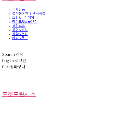
전체상품
⏰유통기한 임박상품⏰
스킨&바디케어
메이크업&클렌징
뷰티소품
헤어&네일
생활&건강
커피&푸드
Search
검색
Log In
로그인
Cart
장바구니
포켓프린세스