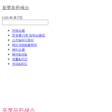
포켓프린세스
LOG IN
로그인
전체상품
⏰유통기한 임박상품⏰
스킨&바디케어
메이크업&클렌징
뷰티소품
헤어&네일
생활&건강
커피&푸드
포켓프린세스