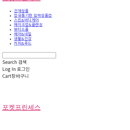
전체상품
⏰유통기한 임박상품⏰
스킨&바디케어
메이크업&클렌징
뷰티소품
헤어&네일
생활&건강
커피&푸드
Search
검색
Log In
로그인
Cart
장바구니
포켓프린세스