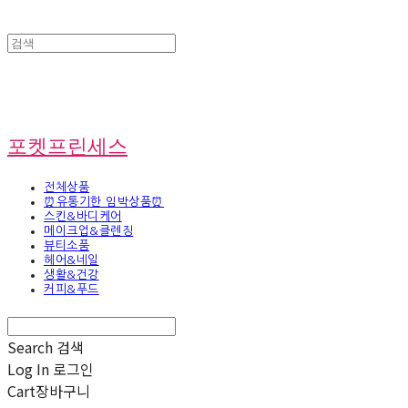
포켓프린세스
전체상품
⏰유통기한 임박상품⏰
스킨&바디케어
메이크업&클렌징
뷰티소품
헤어&네일
생활&건강
커피&푸드
Search
검색
Log In
로그인
Cart
장바구니