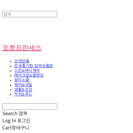
포켓프린세스
전체상품
⏰유통기한 임박상품⏰
스킨&바디케어
메이크업&클렌징
뷰티소품
헤어&네일
생활&건강
커피&푸드
Search
검색
Log In
로그인
Cart
장바구니