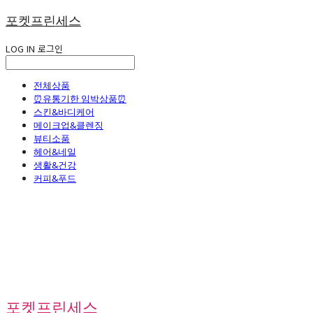
포켓프린세스
LOG IN
로그인
전체상품
⏰유통기한 임박상품⏰
스킨&바디케어
메이크업&클렌징
뷰티소품
헤어&네일
생활&건강
커피&푸드
포켓프린세스