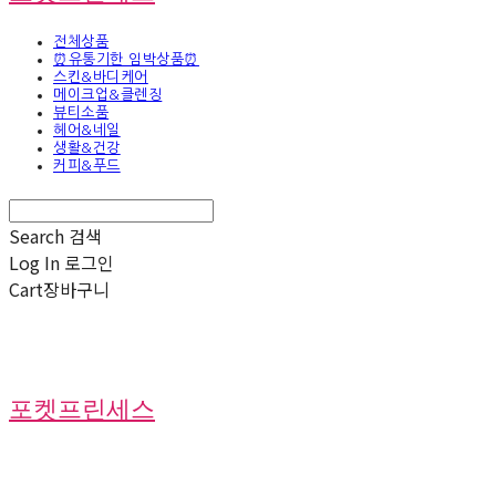
전체상품
⏰유통기한 임박상품⏰
스킨&바디케어
메이크업&클렌징
뷰티소품
헤어&네일
생활&건강
커피&푸드
Search
검색
Log In
로그인
Cart
장바구니
포켓프린세스