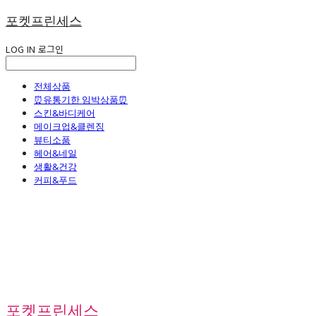
포켓프린세스
LOG IN
로그인
전체상품
⏰유통기한 임박상품⏰
스킨&바디케어
메이크업&클렌징
뷰티소품
헤어&네일
생활&건강
커피&푸드
포켓프린세스