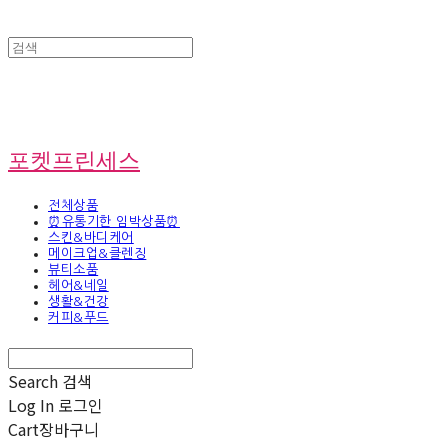
포켓프린세스
전체상품
⏰유통기한 임박상품⏰
스킨&바디케어
메이크업&클렌징
뷰티소품
헤어&네일
생활&건강
커피&푸드
Search
검색
Log In
로그인
Cart
장바구니