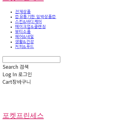
전체상품
⏰유통기한 임박상품⏰
스킨&바디케어
메이크업&클렌징
뷰티소품
헤어&네일
생활&건강
커피&푸드
Search
검색
Log In
로그인
Cart
장바구니
포켓프린세스