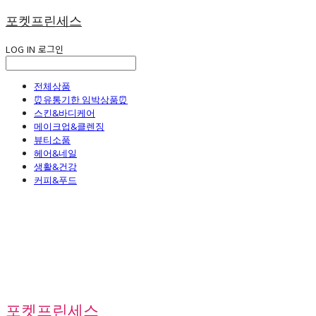
포켓프린세스
LOG IN
로그인
전체상품
⏰유통기한 임박상품⏰
스킨&바디케어
메이크업&클렌징
뷰티소품
헤어&네일
생활&건강
커피&푸드
포켓프린세스