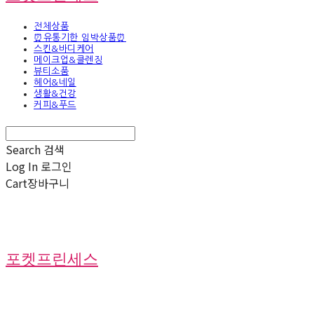
전체상품
⏰유통기한 임박상품⏰
스킨&바디케어
메이크업&클렌징
뷰티소품
헤어&네일
생활&건강
커피&푸드
Search
검색
Log In
로그인
Cart
장바구니
포켓프린세스