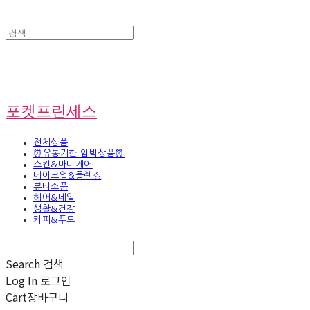
포켓프린세스
전체상품
⏰유통기한 임박상품⏰
스킨&바디케어
메이크업&클렌징
뷰티소품
헤어&네일
생활&건강
커피&푸드
Search
검색
Log In
로그인
Cart
장바구니