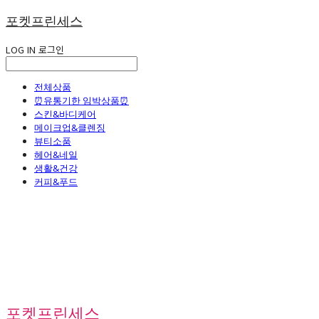
포켓프린세스
LOG IN
로그인
전체상품
⏰유통기한 임박상품⏰
스킨&바디케어
메이크업&클렌징
뷰티소품
헤어&네일
생활&건강
커피&푸드
포켓프린세스