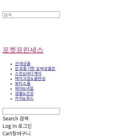
포켓프린세스
전체상품
⏰유통기한 임박상품⏰
스킨&바디케어
메이크업&클렌징
뷰티소품
헤어&네일
생활&건강
커피&푸드
Search
검색
Log In
로그인
Cart
장바구니