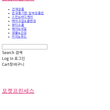
전체상품
⏰유통기한 임박상품⏰
스킨&바디케어
메이크업&클렌징
뷰티소품
헤어&네일
생활&건강
커피&푸드
Search
검색
Log In
로그인
Cart
장바구니
포켓프린세스