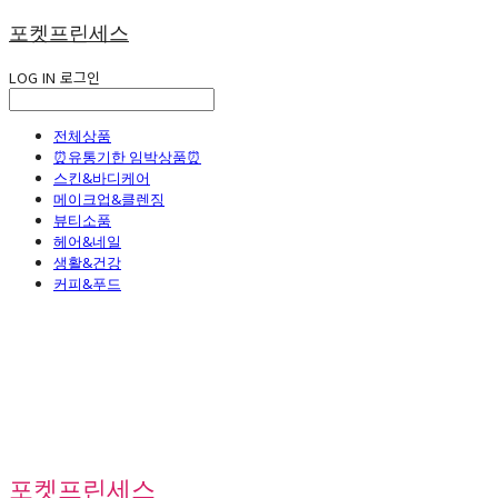
포켓프린세스
LOG IN
로그인
전체상품
⏰유통기한 임박상품⏰
스킨&바디케어
메이크업&클렌징
뷰티소품
헤어&네일
생활&건강
커피&푸드
포켓프린세스