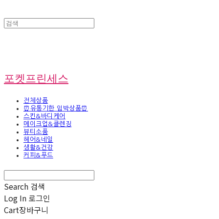
포켓프린세스
전체상품
⏰유통기한 임박상품⏰
스킨&바디케어
메이크업&클렌징
뷰티소품
헤어&네일
생활&건강
커피&푸드
Search
검색
Log In
로그인
Cart
장바구니