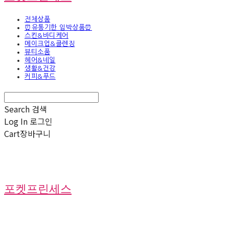
전체상품
⏰유통기한 임박상품⏰
스킨&바디케어
메이크업&클렌징
뷰티소품
헤어&네일
생활&건강
커피&푸드
Search
검색
Log In
로그인
Cart
장바구니
포켓프린세스