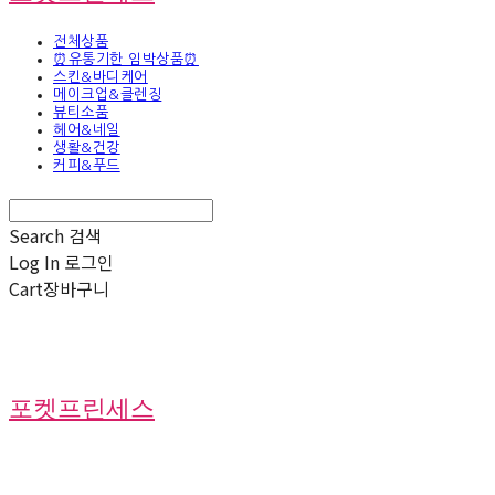
전체상품
⏰유통기한 임박상품⏰
스킨&바디케어
메이크업&클렌징
뷰티소품
헤어&네일
생활&건강
커피&푸드
Search
검색
Log In
로그인
Cart
장바구니
포켓프린세스