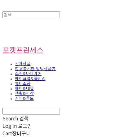
포켓프린세스
전체상품
⏰유통기한 임박상품⏰
스킨&바디케어
메이크업&클렌징
뷰티소품
헤어&네일
생활&건강
커피&푸드
Search
검색
Log In
로그인
Cart
장바구니