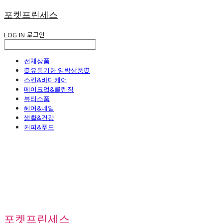
포켓프린세스
LOG IN
로그인
전체상품
⏰유통기한 임박상품⏰
스킨&바디케어
메이크업&클렌징
뷰티소품
헤어&네일
생활&건강
커피&푸드
포켓프린세스