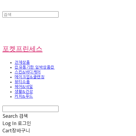
포켓프린세스
전체상품
⏰유통기한 임박상품⏰
스킨&바디케어
메이크업&클렌징
뷰티소품
헤어&네일
생활&건강
커피&푸드
Search
검색
Log In
로그인
Cart
장바구니