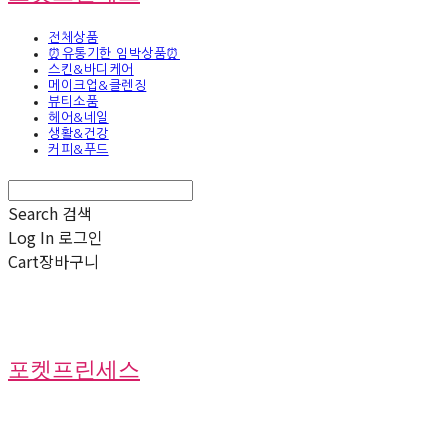
전체상품
⏰유통기한 임박상품⏰
스킨&바디케어
메이크업&클렌징
뷰티소품
헤어&네일
생활&건강
커피&푸드
Search
검색
Log In
로그인
Cart
장바구니
포켓프린세스