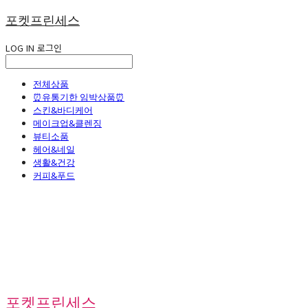
포켓프린세스
LOG IN
로그인
전체상품
⏰유통기한 임박상품⏰
스킨&바디케어
메이크업&클렌징
뷰티소품
헤어&네일
생활&건강
커피&푸드
포켓프린세스