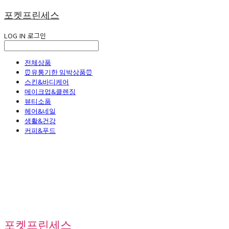
포켓프린세스
LOG IN
로그인
전체상품
⏰유통기한 임박상품⏰
스킨&바디케어
메이크업&클렌징
뷰티소품
헤어&네일
생활&건강
커피&푸드
포켓프린세스