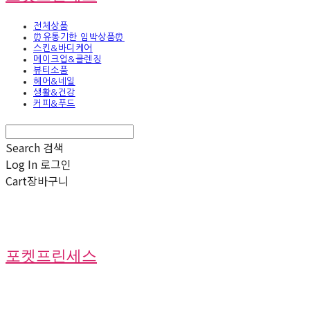
전체상품
⏰유통기한 임박상품⏰
스킨&바디케어
메이크업&클렌징
뷰티소품
헤어&네일
생활&건강
커피&푸드
Search
검색
Log In
로그인
Cart
장바구니
포켓프린세스