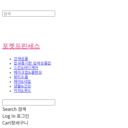
포켓프린세스
전체상품
⏰유통기한 임박상품⏰
스킨&바디케어
메이크업&클렌징
뷰티소품
헤어&네일
생활&건강
커피&푸드
Search
검색
Log In
로그인
Cart
장바구니