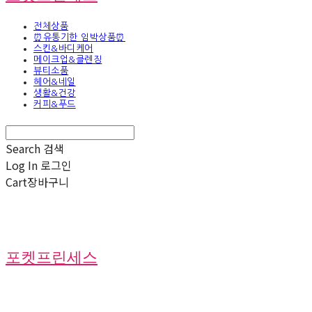
전체상품
⏰유통기한 임박상품⏰
스킨&바디케어
메이크업&클렌징
뷰티소품
헤어&네일
생활&건강
커피&푸드
Search
검색
Log In
로그인
Cart
장바구니
포켓프린세스