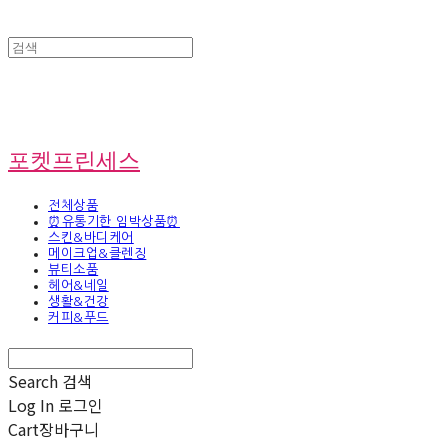
포켓프린세스
전체상품
⏰유통기한 임박상품⏰
스킨&바디케어
메이크업&클렌징
뷰티소품
헤어&네일
생활&건강
커피&푸드
Search
검색
Log In
로그인
Cart
장바구니