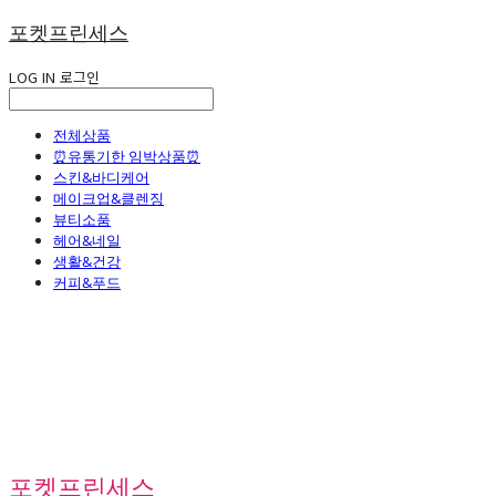
포켓프린세스
LOG IN
로그인
전체상품
⏰유통기한 임박상품⏰
스킨&바디케어
메이크업&클렌징
뷰티소품
헤어&네일
생활&건강
커피&푸드
포켓프린세스