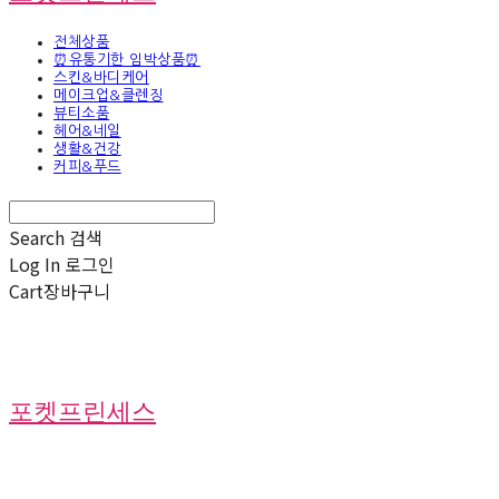
전체상품
⏰유통기한 임박상품⏰
스킨&바디케어
메이크업&클렌징
뷰티소품
헤어&네일
생활&건강
커피&푸드
Search
검색
Log In
로그인
Cart
장바구니
포켓프린세스