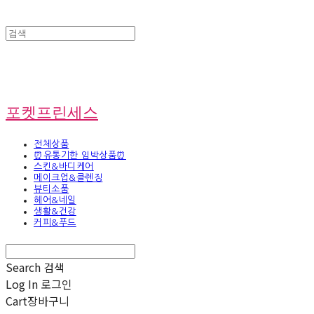
포켓프린세스
전체상품
⏰유통기한 임박상품⏰
스킨&바디케어
메이크업&클렌징
뷰티소품
헤어&네일
생활&건강
커피&푸드
Search
검색
Log In
로그인
Cart
장바구니