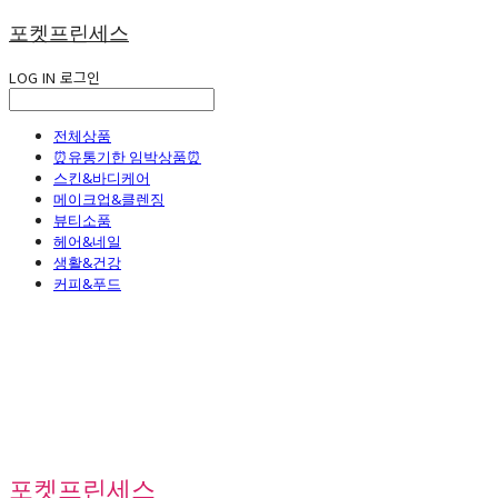
포켓프린세스
LOG IN
로그인
전체상품
⏰유통기한 임박상품⏰
스킨&바디케어
메이크업&클렌징
뷰티소품
헤어&네일
생활&건강
커피&푸드
포켓프린세스