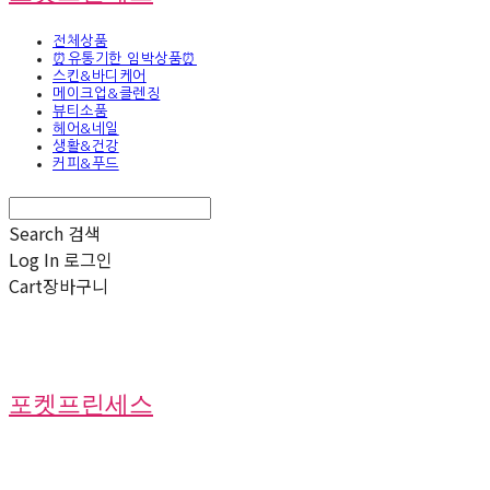
전체상품
⏰유통기한 임박상품⏰
스킨&바디케어
메이크업&클렌징
뷰티소품
헤어&네일
생활&건강
커피&푸드
Search
검색
Log In
로그인
Cart
장바구니
포켓프린세스