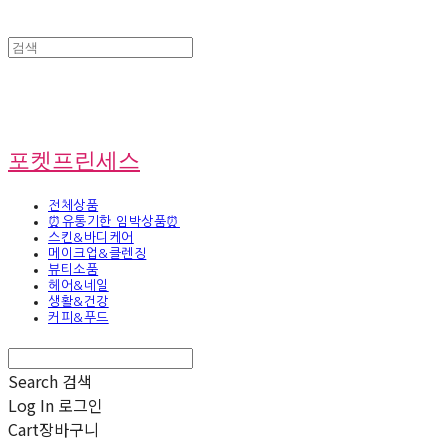
포켓프린세스
전체상품
⏰유통기한 임박상품⏰
스킨&바디케어
메이크업&클렌징
뷰티소품
헤어&네일
생활&건강
커피&푸드
Search
검색
Log In
로그인
Cart
장바구니