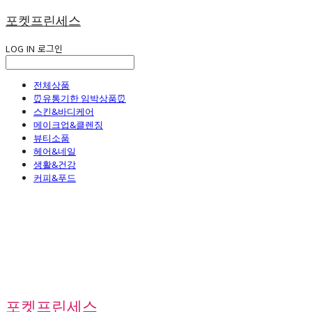
포켓프린세스
LOG IN
로그인
전체상품
⏰유통기한 임박상품⏰
스킨&바디케어
메이크업&클렌징
뷰티소품
헤어&네일
생활&건강
커피&푸드
포켓프린세스