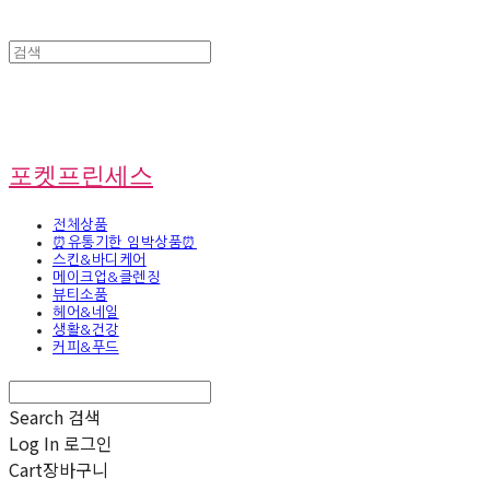
포켓프린세스
전체상품
⏰유통기한 임박상품⏰
스킨&바디케어
메이크업&클렌징
뷰티소품
헤어&네일
생활&건강
커피&푸드
Search
검색
Log In
로그인
Cart
장바구니