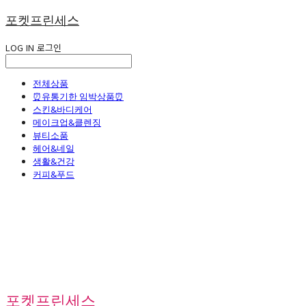
포켓프린세스
LOG IN
로그인
전체상품
⏰유통기한 임박상품⏰
스킨&바디케어
메이크업&클렌징
뷰티소품
헤어&네일
생활&건강
커피&푸드
포켓프린세스