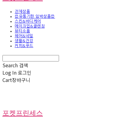
전체상품
⏰유통기한 임박상품⏰
스킨&바디케어
메이크업&클렌징
뷰티소품
헤어&네일
생활&건강
커피&푸드
Search
검색
Log In
로그인
Cart
장바구니
포켓프린세스