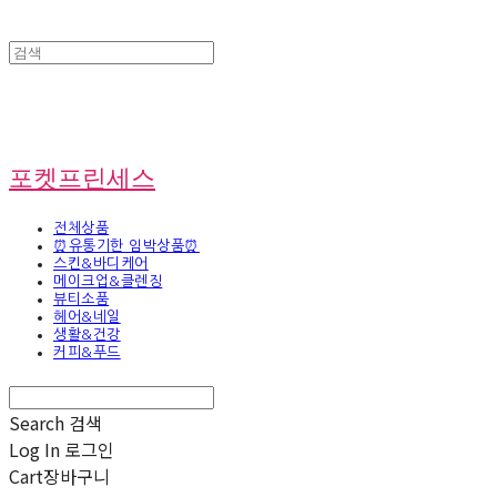
포켓프린세스
전체상품
⏰유통기한 임박상품⏰
스킨&바디케어
메이크업&클렌징
뷰티소품
헤어&네일
생활&건강
커피&푸드
Search
검색
Log In
로그인
Cart
장바구니