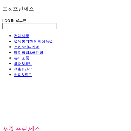
포켓프린세스
LOG IN
로그인
전체상품
⏰유통기한 임박상품⏰
스킨&바디케어
메이크업&클렌징
뷰티소품
헤어&네일
생활&건강
커피&푸드
포켓프린세스