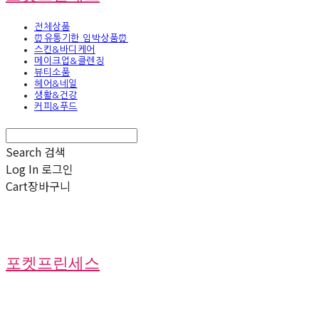
전체상품
⏰유통기한 임박상품⏰
스킨&바디케어
메이크업&클렌징
뷰티소품
헤어&네일
생활&건강
커피&푸드
Search
검색
Log In
로그인
Cart
장바구니
포켓프린세스