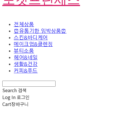
전체상품
⏰유통기한 임박상품⏰
스킨&바디케어
메이크업&클렌징
뷰티소품
헤어&네일
생활&건강
커피&푸드
Search
검색
Log In
로그인
Cart
장바구니