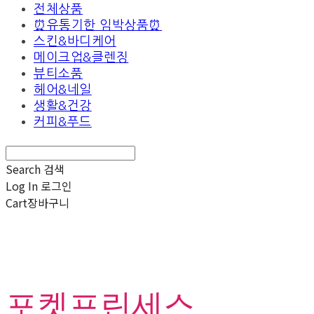
전체상품
⏰유통기한 임박상품⏰
스킨&바디케어
메이크업&클렌징
뷰티소품
헤어&네일
생활&건강
커피&푸드
Search
검색
Log In
로그인
Cart
장바구니
포켓프린세스