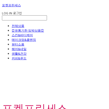
포켓프린세스
LOG IN
로그인
전체상품
⏰유통기한 임박상품⏰
스킨&바디케어
메이크업&클렌징
뷰티소품
헤어&네일
생활&건강
커피&푸드
포켓프린세스