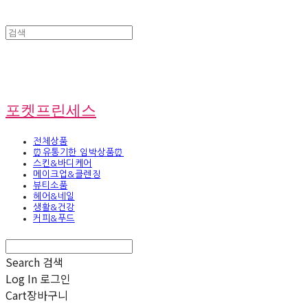
포켓프린세스
전체상품
⏰유통기한 임박상품⏰
스킨&바디케어
메이크업&클렌징
뷰티소품
헤어&네일
생활&건강
커피&푸드
Search
검색
Log In
로그인
Cart
장바구니