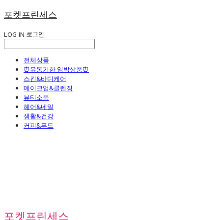
포켓프린세스
LOG IN
로그인
전체상품
⏰유통기한 임박상품⏰
스킨&바디케어
메이크업&클렌징
뷰티소품
헤어&네일
생활&건강
커피&푸드
포켓프린세스