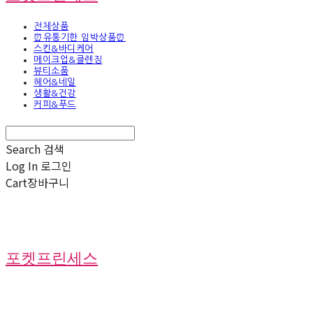
전체상품
⏰유통기한 임박상품⏰
스킨&바디케어
메이크업&클렌징
뷰티소품
헤어&네일
생활&건강
커피&푸드
Search
검색
Log In
로그인
Cart
장바구니
포켓프린세스