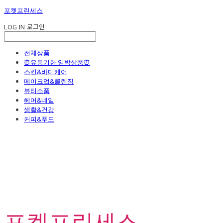
포켓프린세스
LOG IN
로그인
전체상품
⏰유통기한 임박상품⏰
스킨&바디케어
메이크업&클렌징
뷰티소품
헤어&네일
생활&건강
커피&푸드
포켓프린세스