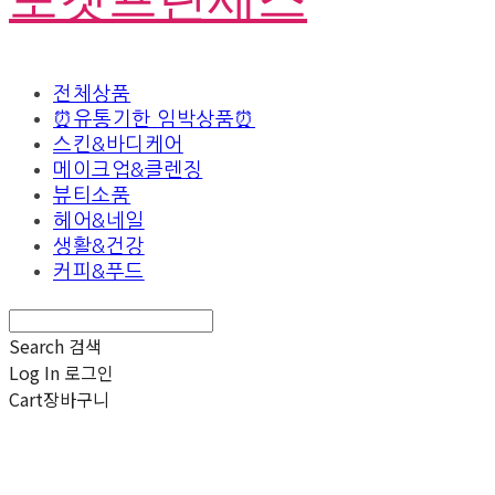
전체상품
⏰유통기한 임박상품⏰
스킨&바디케어
메이크업&클렌징
뷰티소품
헤어&네일
생활&건강
커피&푸드
Search
검색
Log In
로그인
Cart
장바구니