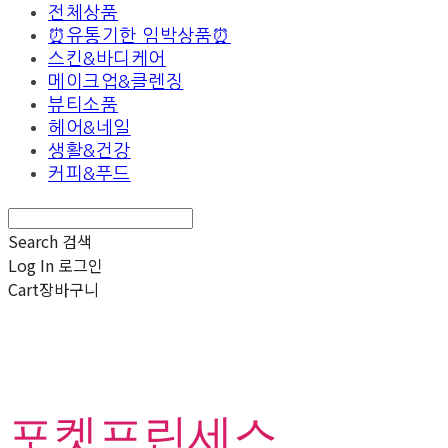
전체상품
⏰유통기한 임박상품⏰
스킨&바디케어
메이크업&클렌징
뷰티소품
헤어&네일
생활&건강
커피&푸드
Search
검색
Log In
로그인
Cart
장바구니
포켓프린세스