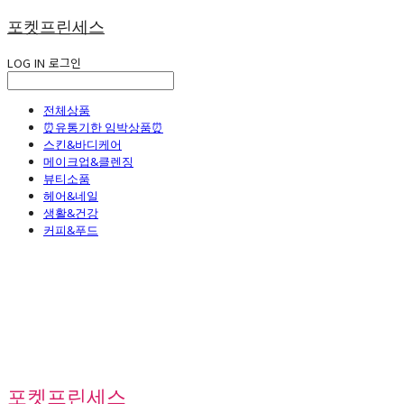
포켓프린세스
LOG IN
로그인
전체상품
⏰유통기한 임박상품⏰
스킨&바디케어
메이크업&클렌징
뷰티소품
헤어&네일
생활&건강
커피&푸드
포켓프린세스