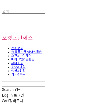
포켓프린세스
전체상품
⏰유통기한 임박상품⏰
스킨&바디케어
메이크업&클렌징
뷰티소품
헤어&네일
생활&건강
커피&푸드
Search
검색
Log In
로그인
Cart
장바구니