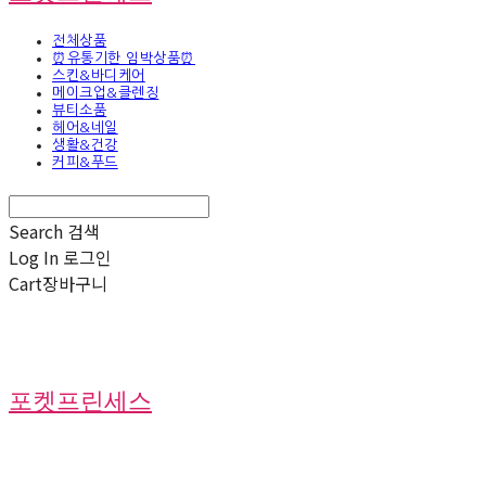
전체상품
⏰유통기한 임박상품⏰
스킨&바디케어
메이크업&클렌징
뷰티소품
헤어&네일
생활&건강
커피&푸드
Search
검색
Log In
로그인
Cart
장바구니
포켓프린세스