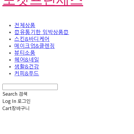
전체상품
⏰유통기한 임박상품⏰
스킨&바디케어
메이크업&클렌징
뷰티소품
헤어&네일
생활&건강
커피&푸드
Search
검색
Log In
로그인
Cart
장바구니