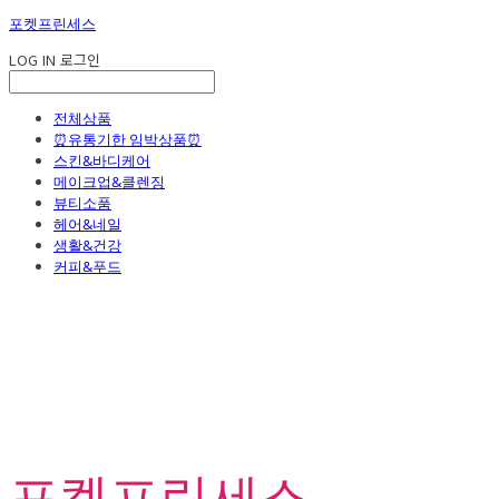
포켓프린세스
LOG IN
로그인
전체상품
⏰유통기한 임박상품⏰
스킨&바디케어
메이크업&클렌징
뷰티소품
헤어&네일
생활&건강
커피&푸드
포켓프린세스