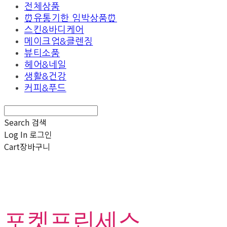
전체상품
⏰유통기한 임박상품⏰
스킨&바디케어
메이크업&클렌징
뷰티소품
헤어&네일
생활&건강
커피&푸드
Search
검색
Log In
로그인
Cart
장바구니
포켓프린세스