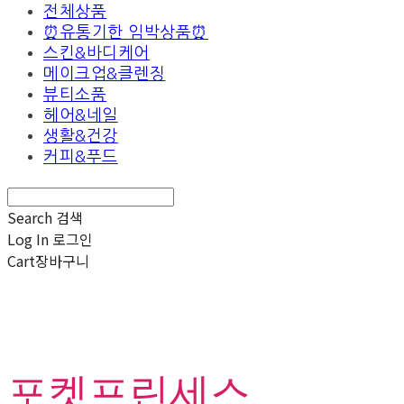
전체상품
⏰유통기한 임박상품⏰
스킨&바디케어
메이크업&클렌징
뷰티소품
헤어&네일
생활&건강
커피&푸드
Search
검색
Log In
로그인
Cart
장바구니
포켓프린세스