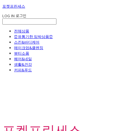
포켓프린세스
LOG IN
로그인
전체상품
⏰유통기한 임박상품⏰
스킨&바디케어
메이크업&클렌징
뷰티소품
헤어&네일
생활&건강
커피&푸드
포켓프린세스