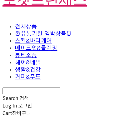
전체상품
⏰유통기한 임박상품⏰
스킨&바디케어
메이크업&클렌징
뷰티소품
헤어&네일
생활&건강
커피&푸드
Search
검색
Log In
로그인
Cart
장바구니