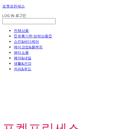
포켓프린세스
LOG IN
로그인
전체상품
⏰유통기한 임박상품⏰
스킨&바디케어
메이크업&클렌징
뷰티소품
헤어&네일
생활&건강
커피&푸드
포켓프린세스