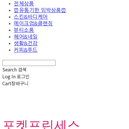
전체상품
⏰유통기한 임박상품⏰
스킨&바디케어
메이크업&클렌징
뷰티소품
헤어&네일
생활&건강
커피&푸드
Search
검색
Log In
로그인
Cart
장바구니
포켓프린세스