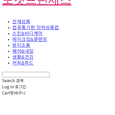
전체상품
⏰유통기한 임박상품⏰
스킨&바디케어
메이크업&클렌징
뷰티소품
헤어&네일
생활&건강
커피&푸드
Search
검색
Log In
로그인
Cart
장바구니