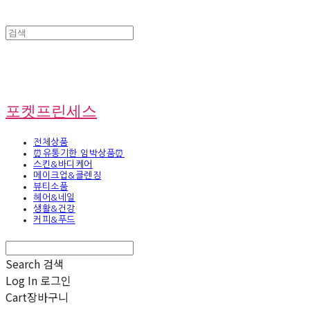
포켓프린세스
전체상품
⏰유통기한 임박상품⏰
스킨&바디케어
메이크업&클렌징
뷰티소품
헤어&네일
생활&건강
커피&푸드
Search
검색
Log In
로그인
Cart
장바구니