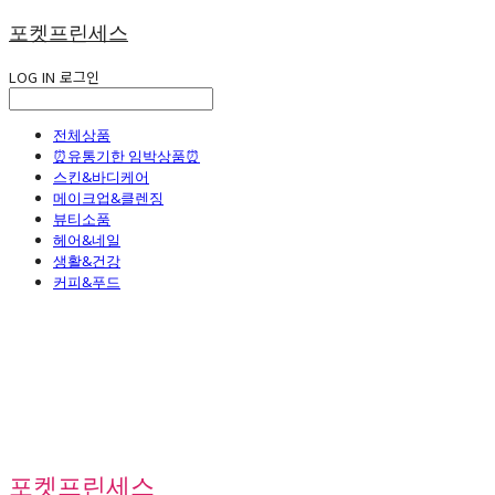
포켓프린세스
LOG IN
로그인
전체상품
⏰유통기한 임박상품⏰
스킨&바디케어
메이크업&클렌징
뷰티소품
헤어&네일
생활&건강
커피&푸드
포켓프린세스