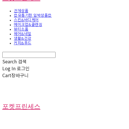
전체상품
⏰유통기한 임박상품⏰
스킨&바디케어
메이크업&클렌징
뷰티소품
헤어&네일
생활&건강
커피&푸드
Search
검색
Log In
로그인
Cart
장바구니
포켓프린세스