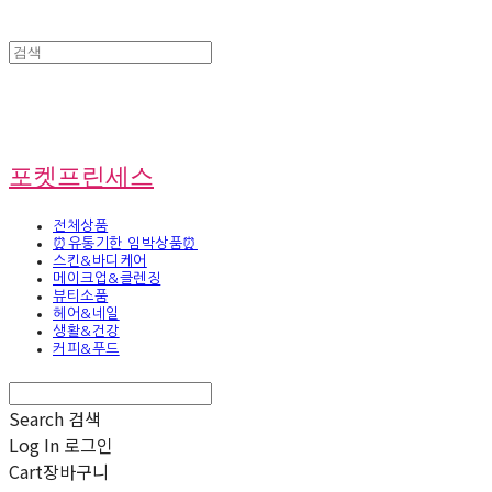
포켓프린세스
전체상품
⏰유통기한 임박상품⏰
스킨&바디케어
메이크업&클렌징
뷰티소품
헤어&네일
생활&건강
커피&푸드
Search
검색
Log In
로그인
Cart
장바구니