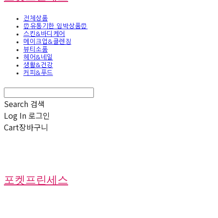
전체상품
⏰유통기한 임박상품⏰
스킨&바디케어
메이크업&클렌징
뷰티소품
헤어&네일
생활&건강
커피&푸드
Search
검색
Log In
로그인
Cart
장바구니
포켓프린세스