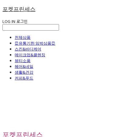
포켓프린세스
LOG IN
로그인
전체상품
⏰유통기한 임박상품⏰
스킨&바디케어
메이크업&클렌징
뷰티소품
헤어&네일
생활&건강
커피&푸드
포켓프린세스