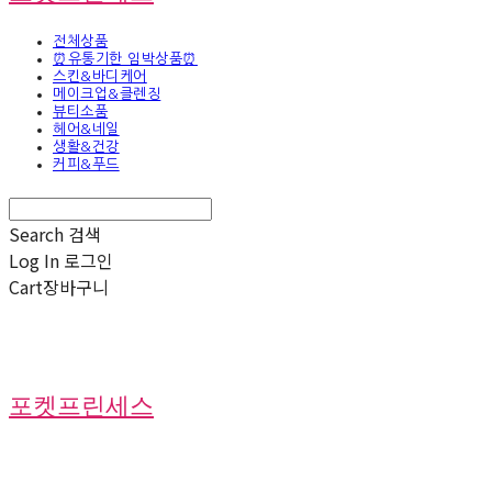
전체상품
⏰유통기한 임박상품⏰
스킨&바디케어
메이크업&클렌징
뷰티소품
헤어&네일
생활&건강
커피&푸드
Search
검색
Log In
로그인
Cart
장바구니
포켓프린세스