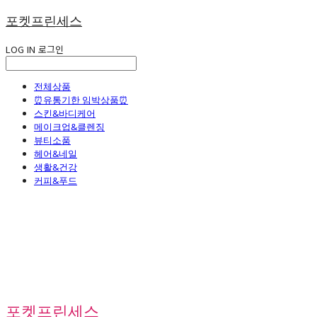
포켓프린세스
LOG IN
로그인
전체상품
⏰유통기한 임박상품⏰
스킨&바디케어
메이크업&클렌징
뷰티소품
헤어&네일
생활&건강
커피&푸드
포켓프린세스