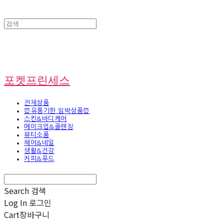
포켓프린세스
전체상품
⏰유통기한 임박상품⏰
스킨&바디케어
메이크업&클렌징
뷰티소품
헤어&네일
생활&건강
커피&푸드
Search
검색
Log In
로그인
Cart
장바구니