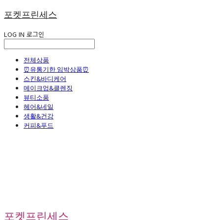
포켓프린세스
LOG IN
로그인
전체상품
⏰유통기한 임박상품⏰
스킨&바디케어
메이크업&클렌징
뷰티소품
헤어&네일
생활&건강
커피&푸드
포켓프린세스