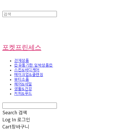
포켓프린세스
전체상품
⏰유통기한 임박상품⏰
스킨&바디케어
메이크업&클렌징
뷰티소품
헤어&네일
생활&건강
커피&푸드
Search
검색
Log In
로그인
Cart
장바구니