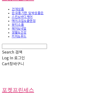
전체상품
⏰유통기한 임박상품⏰
스킨&바디케어
메이크업&클렌징
뷰티소품
헤어&네일
생활&건강
커피&푸드
Search
검색
Log In
로그인
Cart
장바구니
포켓프린세스