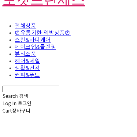
전체상품
⏰유통기한 임박상품⏰
스킨&바디케어
메이크업&클렌징
뷰티소품
헤어&네일
생활&건강
커피&푸드
Search
검색
Log In
로그인
Cart
장바구니