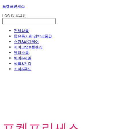
포켓프린세스
LOG IN
로그인
전체상품
⏰유통기한 임박상품⏰
스킨&바디케어
메이크업&클렌징
뷰티소품
헤어&네일
생활&건강
커피&푸드
포켓프린세스