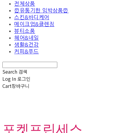
전체상품
⏰유통기한 임박상품⏰
스킨&바디케어
메이크업&클렌징
뷰티소품
헤어&네일
생활&건강
커피&푸드
Search
검색
Log In
로그인
Cart
장바구니
포켓프린세스