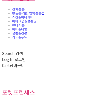
전체상품
⏰유통기한 임박상품⏰
스킨&바디케어
메이크업&클렌징
뷰티소품
헤어&네일
생활&건강
커피&푸드
Search
검색
Log In
로그인
Cart
장바구니
포켓프린세스