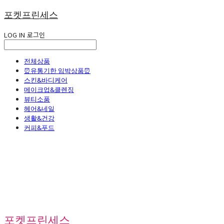
포켓프린세스
LOG IN
로그인
전체상품
⏰유통기한 임박상품⏰
스킨&바디케어
메이크업&클렌징
뷰티소품
헤어&네일
생활&건강
커피&푸드
포켓프린세스