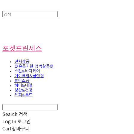
포켓프린세스
전체상품
⏰유통기한 임박상품⏰
스킨&바디케어
메이크업&클렌징
뷰티소품
헤어&네일
생활&건강
커피&푸드
Search
검색
Log In
로그인
Cart
장바구니