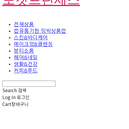
전체상품
⏰유통기한 임박상품⏰
스킨&바디케어
메이크업&클렌징
뷰티소품
헤어&네일
생활&건강
커피&푸드
Search
검색
Log In
로그인
Cart
장바구니