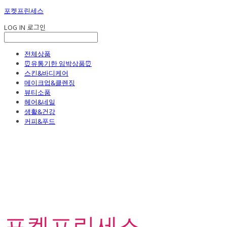
포켓프린세스
LOG IN
로그인
전체상품
⏰유통기한 임박상품⏰
스킨&바디케어
메이크업&클렌징
뷰티소품
헤어&네일
생활&건강
커피&푸드
포켓프린세스