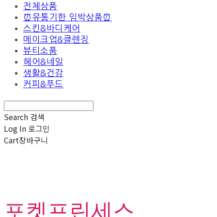
전체상품
⏰유통기한 임박상품⏰
스킨&바디케어
메이크업&클렌징
뷰티소품
헤어&네일
생활&건강
커피&푸드
Search
검색
Log In
로그인
Cart
장바구니
포켓프린세스